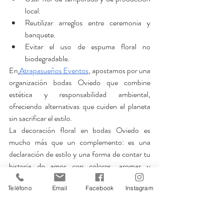
local.
Reutilizar arreglos entre ceremonia y 
banquete.
Evitar el uso de espuma floral no 
biodegradable.
En
Atrapasueños Eventos
, apostamos por una 
organización bodas Oviedo que combine 
estética y responsabilidad ambiental, 
ofreciendo alternativas que cuiden el planeta 
sin sacrificar el estilo.
La decoración floral en bodas Oviedo es 
mucho más que un complemento: es una 
declaración de estilo y una forma de contar tu 
historia de amor con colores, aromas y 
texturas.
Teléfono
Email
Facebook
Instagram
Desde ramos silvestres hasta techos florales 
suspendidos, este año las tendencias invitan a 
la creatividad, a la naturaleza y a la 