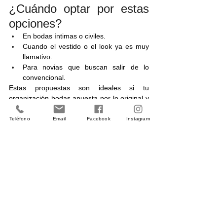
¿Cuándo optar por estas 
opciones?
En bodas íntimas o civiles.
Cuando el vestido o el look ya es muy 
llamativo.
Para novias que buscan salir de lo 
convencional.
Estas propuestas son ideales si tu 
organización bodas apuesta por lo original y 
lo inesperado.
Coordinación floral 
Teléfono
Email
Facebook
Instagram
con la decoración
Uno de los errores más comunes es elegir 
un ramo precioso pero completamente 
desconectado del resto de la boda. En una 
buena organización bodas, el ramo debe 
estar en sintonía con la decoración floral, el 
tipo de ceremonia y la temporada.
Consejos de armonía 